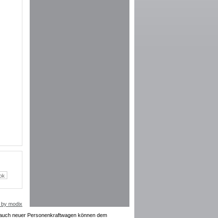
 by modix
rauch neuer Personenkraftwagen können dem