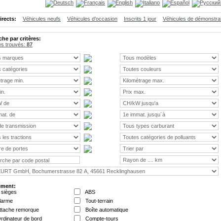
irects:
Véhicules neufs
Véhicules d’occasion
Inscrits 1 jour
Véhicules de démonstra
he par critères:
es trouvés:
87
ement:
 sièges
ABS
larme
Tout-terrain
ttache remorque
Boîte automatique
rdinateur de bord
Compte-tours