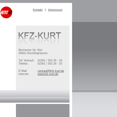
Kontakt
|
Impressum
Bochumer Str. 82a
45661 Recklinghausen
Tel. Verkauf:
02361 / 302 26 - 20
Telefax:
02361 / 302 26 - 25
E-Mail:
verkauf@kfz-kurt.de
Internet:
www.kfz-kurt.de