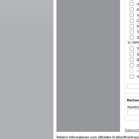
V
K
V
C
P
T
S
statio
t
T
S
R
C
V
V
Recher
Numéro
Datensch
Weitere Informationen zum offiziellen Kraftstoffverbrau