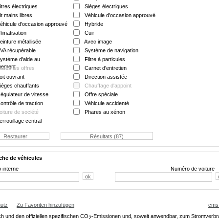
itres électriques
Sièges électriques
it mains libres
Véhicule d'occasion approuvé
éhicule d'occasion approuvé
Hybride
limatisation
Cuir
einture métallisée
Avec image
VA récupérable
Système de navigation
ystème d'aide au
Filtre à particules
nnement
outes les offres
Carnet d'entretien
oit ouvrant
Direction assistée
ièges chauffants
Chauffage d'appoint
égulateur de vitesse
Offre spéciale
ontrôle de traction
Véhicule accidenté
oiture de société
Phares au xénon
errouillage central
che de véhicules
 interne
Numéro de voiture
utz
Zu Favoriten hinzufügen
cms
ch und den offiziellen spezifischen CO
-Emissionen und, soweit anwendbar, zum Stromverb
2