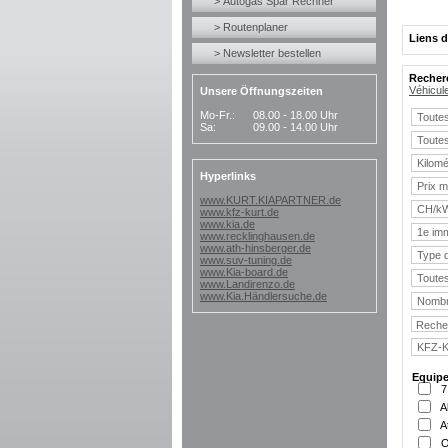
> Autogas Spar Rechner
> Routenplaner
Liens d
> Newsletter bestellen
Recherc
Véhicul
Unsere Öffnungszeiten
Mo-Fr.:
08.00 - 18.00 Uhr
Sa:
09.00 - 14.00 Uhr
Hyperlinks
www.KURT.KIAPARTNER.de
www.kfz-kurt.de
www.kia.de
www.recklinghausen.de
www.ath-hinsberger.de
www.suv-tuning.de
www.Kia-board.de
www.Landirenzo.de
www.Kia.Händlersuche.de
Equip
7
A
A
O