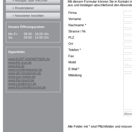
> Autogas Spar Rechner
Mit diesem Formular können Sie in Kontakt mit
aus und betätigen abschließend den Absend
> Routenplaner
Firma
> Newsletter bestellen
Vorname
Nachname *
Unsere Öffnungszeiten
Strasse / Nr.
Mo-Fr.:
08.00 - 18.00 Uhr
Sa:
09.00 - 14.00 Uhr
PLZ
Ort
Telefon *
Hyperlinks
Fax
www.KURT.KIAPARTNER.de
Mobil
www.kfz-kurt.de
www.kia.de
E-Mail *
www.recklinghausen.de
www.ath-hinsberger.de
Mitteilung
www.suv-tuning.de
www.Kia-board.de
www.Landirenzo.de
www.Kia.Händlersuche.de
Alle Felder mit * sind Pflichtfelder und müsse