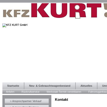
Startseite
Neu- & Gebrauchtwagenbestand
Aktuelles
Unt
Anfahrt
Rückrufservice
Werkstatt-Termin vereinbaren
Fahrzeugankau
Kontakt
> Ansprechpartner Verkauf