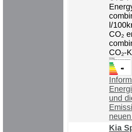
Energ
combi
l/100
CO₂ e
combi
CO₂-K
Inform
Energ
und d
Emiss
neue
Kia S