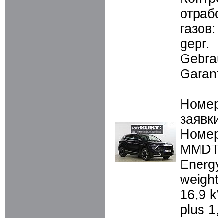
отраб
газов:
gepr.
Gebra
Garant
Номер
заявки
Номер
MMDT
Energ
weigh
16,9 
plus 1