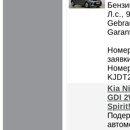
Бензин
Л.с., 
Gebra
Garant
Номер
заявки
Номер
KJDT
Kia N
GDI 
Spirit
Поде
автом