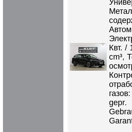
Униве
Метал
содер
Автом
Элект
Квт. /
cm³, 
осмот
Контр
отраб
газов:
gepr.
Gebra
Garant