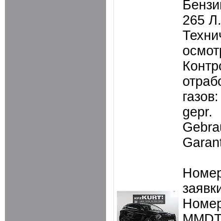
Бензин
265 Л.
Техни
осмот
Контр
отраб
газов:
gepr.
Gebra
Garant
Номер
заявки
Номер
MMDT