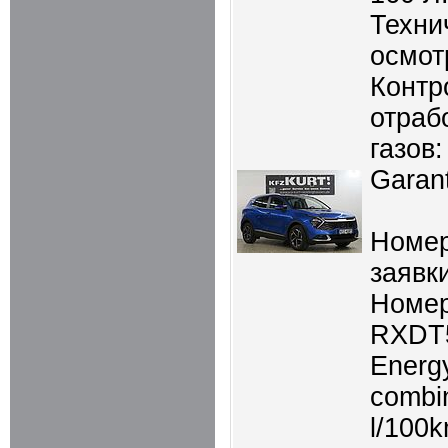
Техни
осмот
Контр
отраб
газов:
Garant
Номер
заявки
Номер
RXDT
Energ
combi
l/100