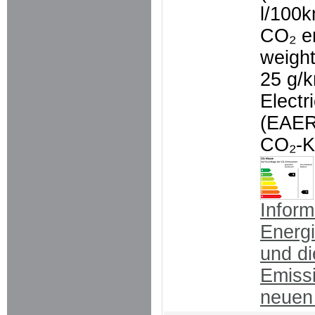
l/100
CO₂ e
weigh
25 g/
Electr
(EAER
CO₂-K
Inform
Energ
und d
Emiss
neue