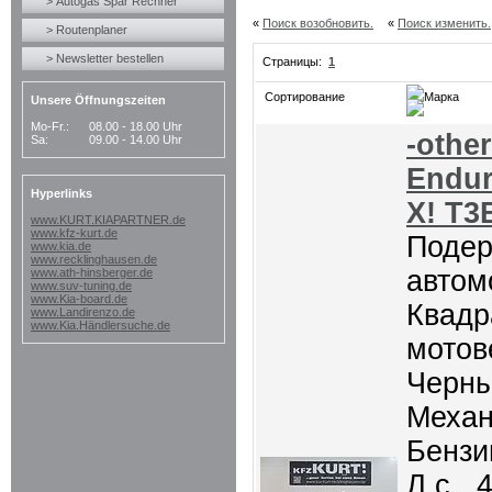
> Autogas Spar Rechner
«
Поиск возобновить.
«
Поиск изменить.
> Routenplaner
> Newsletter bestellen
Страницы:
1
Сортирование
Марка
Unsere Öffnungszeiten
Mo-Fr.:
08.00 - 18.00 Uhr
-othe
Sa:
09.00 - 14.00 Uhr
Endur
Hyperlinks
X! T3
www.KURT.KIAPARTNER.de
www.kfz-kurt.de
Поде
www.kia.de
www.recklinghausen.de
автом
www.ath-hinsberger.de
www.suv-tuning.de
www.Kia-board.de
Квадр
www.Landirenzo.de
www.Kia.Händlersuche.de
мотов
Черны
Механ
Бензин
Л.с., 