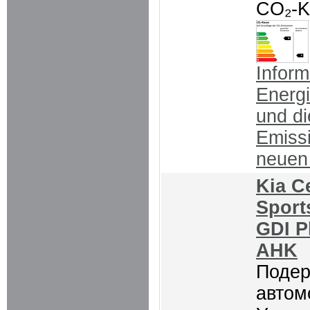
CO₂-K
Inform
Energ
und d
Emiss
neue
Kia C
Sport
GDI P
AHK
Поде
автом