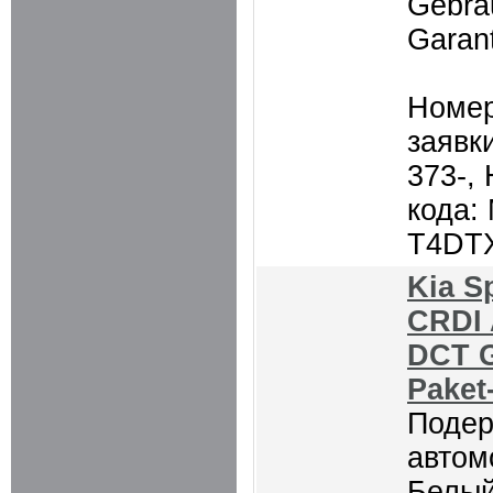
Gebra
Garant
Номер
заявки
373-,
кода:
T4DT
Kia S
CRDI
DCT G
Paket
Поде
автом
Белый