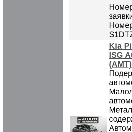
Номер
заявки
Номер
S1DT
Kia P
ISG A
(AMT)
Поде
автом
Мало
автом
Метал
содер
Автом