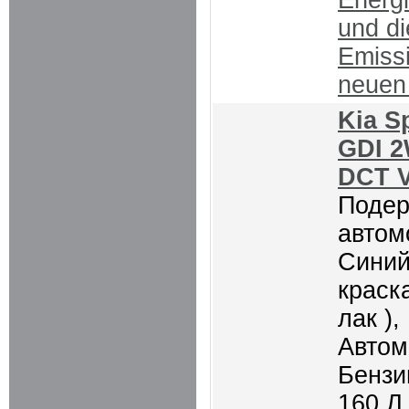
Energ
und d
Emiss
neue
Kia S
GDI 2
DCT V
Поде
автом
Синий
краск
лак ),
Автом
Бензин
160 Л.