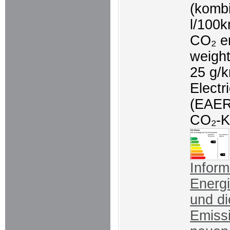
(kombi
l/100
CO₂ e
weigh
25 g/
Electr
(EAER
CO₂-K
Inform
Energ
und d
Emiss