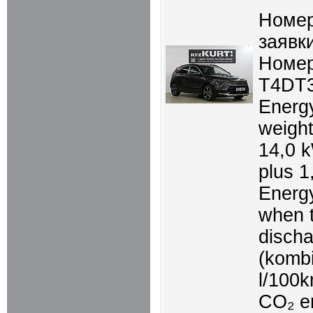
Номер
заявки
Номер
T4DT
Energ
weigh
14,0 
plus 1
Energ
when t
disch
(kombi
l/100
CO₂ e