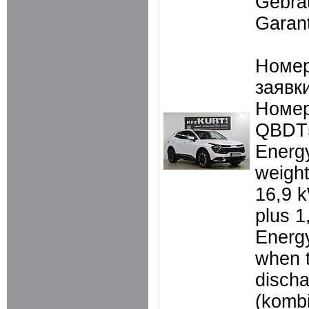
Gebra
Garant
Номер
заявки
Номер
QBDT
Energ
weigh
16,9 
plus 1
Energ
when t
disch
(kombi