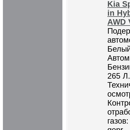
Kia S
in Hy
AWD V
Поде
автом
Белый
Автом
Бензин
265 Л.
Техни
осмот
Контр
отраб
газов: