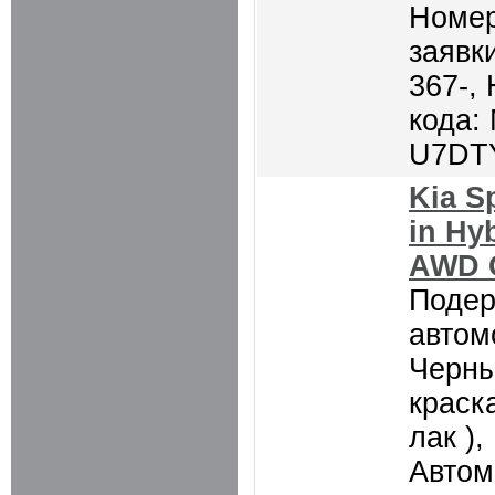
Номер
заявки
367-,
кода:
U7DT
Kia S
in Hy
AWD G
Поде
автом
Черны
краск
лак ),
Автом