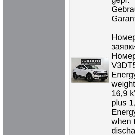
gepr.
Gebra
Garant
Номер
заявки
Номер
V3DT
Energ
weigh
16,9 
plus 1
Energ
when t
disch