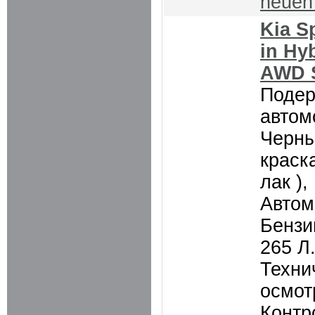
neue
Kia S
in Hy
AWD S
Поде
автом
Черны
краск
лак ),
Автом
Бензин
265 Л.
Техни
осмот
Контр