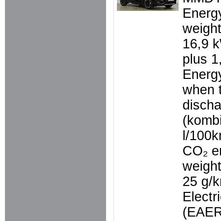
Energ
weigh
16,9 
plus 1
Energ
when t
disch
(kombi
l/100
CO₂ e
weigh
25 g/
Electr
(EAER