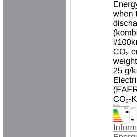
Energ
when t
disch
(kombi
l/100
CO₂ e
weigh
25 g/
Electr
(EAER
CO₂-K
Inform