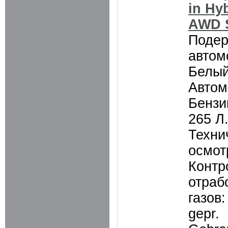
in Hy
AWD S
Поде
автом
Белый
Автом
Бензин
265 Л.
Техни
осмот
Контр
отраб
газов:
gepr.