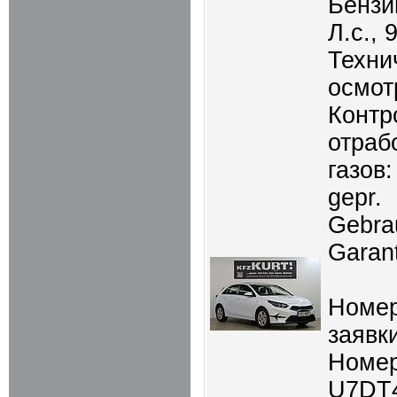
Бензин
Л.с., 
Техни
осмот
Контр
отраб
газов:
gepr.
Gebra
Garant
Номер
заявки
Номер
U7DT