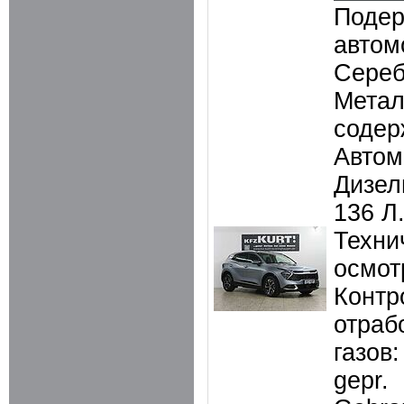
Поде
автом
Сереб
Метал
содер
Автом
Дизель
136 Л.
Техни
осмотр
Контр
отраб
газов:
gepr.