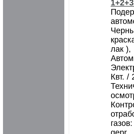
1+2+3
Поде
автом
Черны
краск
лак ),
Автом
Элект
Квт. /
Техни
осмот
Контр
отраб
газов:
gepr.