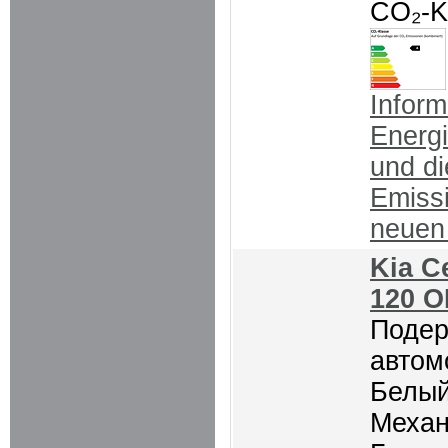
CO₂-K
Inform
Energ
und d
Emiss
neue
Kia C
120 O
Поде
автом
Белый
Механ