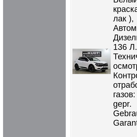
краск
лак ),
Автом
Дизель
136 Л.
Техни
осмот
Контр
отраб
газов:
gepr.
Gebra
Garant