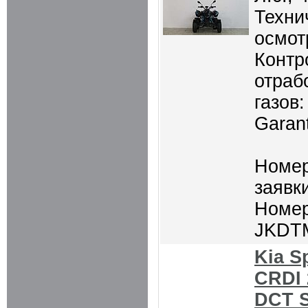
Техни
осмот
Контр
отраб
газов:
Garant
Номер
заявки
Номер
JKDT
Kia S
CRDI 
DCT S