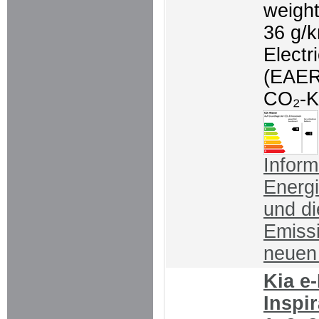
weigh
36 g/
Electr
(EAER
CO₂-K
Inform
Energ
und d
Emiss
neue
Kia e
Inspir