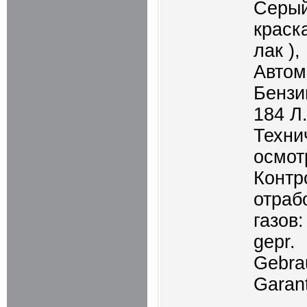
Серый
краск
лак ),
Автом
Бензин
184 Л.
Техни
осмот
Контр
отраб
газов:
gepr.
Gebra
Garant