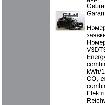
Gebra
Garant
Номер
заявки
Номер
V3DT
Energ
combi
kWh/
CO₂ e
combi
Elektr
Reich